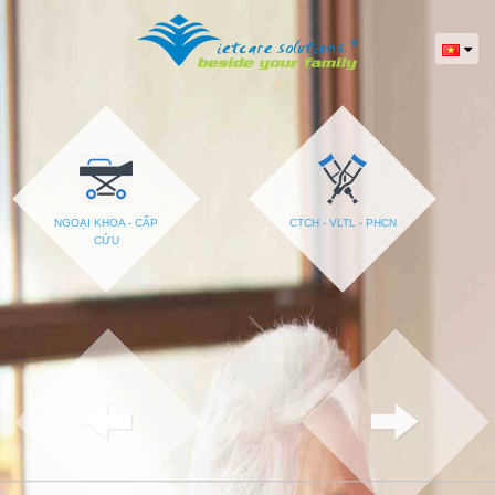
Grandpashabet
Grandpashabet
Grandpashabet
Grandpashabet
Grandpashabet
grandpashabet
grandpashabet
marsbahis
canlı
grandpashabet
grandpashabet
grandpashabet
Grandpashabet
Grandpashabet
Grandpashabet
Grandpashabet
Grandpashabet
grandpashabet
grandpashabet
marsbahis
canlı
grandpashabet
grandpashabet
grandpashabet
giriş
güncel
login
maç
giriş
güncel
giriş
güncel
login
maç
giriş
güncel
giriş
izle
giriş
giriş
izle
giriş
NGOẠI KHOA - CẤP
CTCH - VLTL - PHCN
CỨU