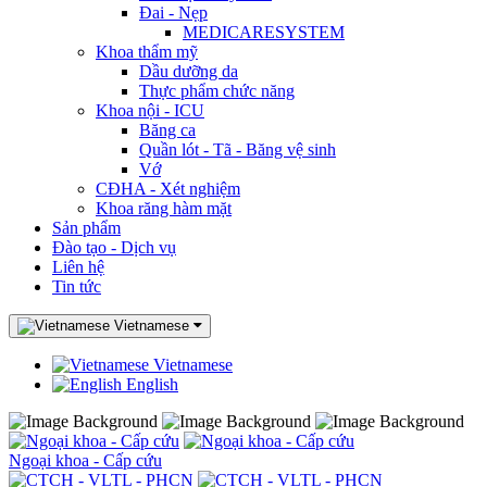
Đai - Nẹp
MEDICARESYSTEM
Khoa thẩm mỹ
Dầu dưỡng da
Thực phẩm chức năng
Khoa nội - ICU
Băng ca
Quần lót - Tã - Băng vệ sinh
Vớ
CĐHA - Xét nghiệm
Khoa răng hàm mặt
Sản phẩm
Đào tạo - Dịch vụ
Liên hệ
Tin tức
Vietnamese
Vietnamese
English
Ngoại khoa - Cấp cứu