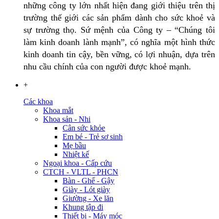
những công ty lớn nhất hiện đang giới thiệu trên thị
trường thế giới các sản phẩm dành cho sức khoẻ và
sự trường thọ. Sứ mệnh của Công ty – “Chúng tôi
làm kinh doanh lành mạnh”, có nghĩa một hình thức
kinh doanh tin cậy, bền vững, có lợi nhuận, dựa trên
nhu cầu chính của con người được khoẻ mạnh.
+
Các khoa
Khoa mắt
Khoa sản - Nhi
Cân sức khỏe
Em bé - Trẻ sơ sinh
Mẹ bầu
Nhiệt kế
Ngoại khoa - Cấp cứu
CTCH - VLTL - PHCN
Bàn - Ghế - Gậy
Giày - Lót giày
Giường - Xe lăn
Khung tập đi
Thiết bị - Máy móc