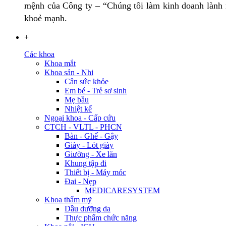
mệnh của Công ty – “Chúng tôi làm kinh doanh lành m
khoẻ mạnh.
+
Các khoa
Khoa mắt
Khoa sản - Nhi
Cân sức khỏe
Em bé - Trẻ sơ sinh
Mẹ bầu
Nhiệt kế
Ngoại khoa - Cấp cứu
CTCH - VLTL - PHCN
Bàn - Ghế - Gậy
Giày - Lót giày
Giường - Xe lăn
Khung tập đi
Thiết bị - Máy móc
Đai - Nẹp
MEDICARESYSTEM
Khoa thẩm mỹ
Dầu dưỡng da
Thực phẩm chức năng