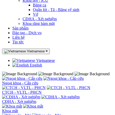
Khoa nội - ICU
Băng ca
Quần lót - Tã - Băng vệ sinh
Vớ
CĐHA - Xét nghiệm
Khoa răng hàm mặt
Sản phẩm
Đào tạo - Dịch vụ
Liên hệ
Tin tức
Vietnamese
Vietnamese
English
Ngoại khoa - Cấp cứu
CTCH - VLTL - PHCN
CĐHA - Xét nghiệm
Khoa mắt