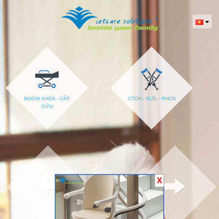
Grandpashabet
Grandpashabet
Grandpashabet
Grandpashabet
Grandpashabet
grandpashabet
grandpashabet
marsbahis
grandpashabet
grandpashabet
grandpashabet
Grandpashabet
Grandpashabet
Grandpashabet
Grandpashabet
Grandpashabet
grandpashabet
grandpashabet
marsbahis
grandpashabet
grandpashabet
grandpashabet
giriş
güncel
login
giriş
güncel
giriş
güncel
login
giriş
güncel
giriş
giriş
giriş
giriş
NGOẠI KHOA - CẤP
CTCH - VLTL - PHCN
CỨU
X