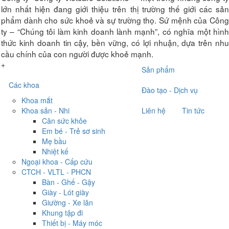
lớn nhất hiện đang giới thiệu trên thị trường thế giới các sản
phẩm dành cho sức khoẻ và sự trường thọ. Sứ mệnh của Công
ty – “Chúng tôi làm kinh doanh lành mạnh”, có nghĩa một hình
thức kinh doanh tin cậy, bền vững, có lợi nhuận, dựa trên nhu
cầu chính của con người được khoẻ mạnh.
+
Sản phẩm
Các khoa
Đào tạo - Dịch vụ
Khoa mắt
Khoa sản - Nhi
Liên hệ
Tin tức
Cân sức khỏe
Em bé - Trẻ sơ sinh
Mẹ bầu
Nhiệt kế
Ngoại khoa - Cấp cứu
CTCH - VLTL - PHCN
Bàn - Ghế - Gậy
Giày - Lót giày
Giường - Xe lăn
Khung tập đi
Thiết bị - Máy móc