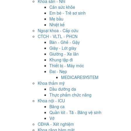
Khoa sản - Nhi
Cân sức khỏe
Em bé - Trẻ sơ sinh
Mẹ bầu
Nhiệt kế
Ngoại khoa - Cấp cứu
CTCH - VLTL - PHCN
Bàn - Ghế - Gậy
Giày - Lót giày
Giường - Xe lăn
Khung tập đi
Thiết bị - Máy móc
Đai - Nẹp
MEDICARESYSTEM
Khoa thẩm mỹ
Dầu dưỡng da
Thực phẩm chức năng
Khoa nội - ICU
Băng ca
Quần lót - Tã - Băng vệ sinh
Vớ
CĐHA - Xét nghiệm
Khoa răng hàm mặt