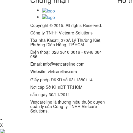
Copyright © 2015. All rights Reserved.
Công ty TNHH Vietcare Solutions
Tòa nhà Kasati, 270A Lý Thường Kiệt,
Phường Diên Hồng
, TP.HCM
Điện thoại: 028 3610 0016 - 0948 084
086
Email: info@vietcareline.com
Website:
vietcareline.com
Giấy phép ĐKKD số 0311380114
Nơi cấp Sở KH&ĐT TP.HCM
cấp ngày 30/11/2011
Vietcareline là thương hiệu thuộc quyền
quản lý của Công ty TNHH Vietcare
Solutions.
Grandpashabet
Grandpashabet
Grandpashabet
Grandpashabet
Grandpashabet
grandpashabet
grandpashabet
marsbahis
grandpashabet
grandpashabet
grandpashabet
giriş
güncel
login
giriş
güncel
X
giriş
giriş