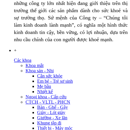
những công ty lớn nhất hiện đang giới thiệu trên thị
trường thế giới các sản phẩm dành cho sức khoẻ và
sự trường thọ. Sứ mệnh của Công ty – “Chúng tôi
làm kinh doanh lành mạnh”, có nghĩa một hình thức
kinh doanh tin cậy, bền vững, có lợi nhuận, dựa trên
nhu cầu chính của con người được khoẻ mạnh.
+
Các khoa
Khoa mắt
Khoa sản - Nhi
Cân sức khỏe
Em bé - Trẻ sơ sinh
Mẹ bầu
Nhiệt kế
Ngoại khoa - Cấp cứu
CTCH - VLTL - PHCN
Bàn - Ghế - Gậy
Giày - Lót giày
Giường - Xe lăn
Khung tập đi
Thiết bị - Máy móc