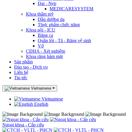
Đai - Nẹp
MEDICARESYSTEM
Khoa thẩm mỹ
Dầu dưỡng da
Thực phẩm chức năng
Khoa nội - ICU
Băng ca
Quần lót - Tã - Băng vệ sinh
Vớ
CĐHA - Xét nghiệm
Khoa răng hàm mặt
Sản phẩm
Đào tạo - Dịch vụ
Liên hệ
Tin tức
Vietnamese
Vietnamese
English
Ngoại khoa - Cấp cứu