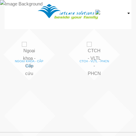
Grandpashabet
Grandpashabet
Grandpashabet
Grandpashabet
Grandpashabet
grandpashabet
grandpashabet
marsbahis
grandpashabet
grandpashabet
grandpashabet
Grandpashabet
Grandpashabet
Grandpashabet
Grandpashabet
Grandpashabet
grandpashabet
grandpashabet
marsbahis
grandpashabet
grandpashabet
grandpashabet
giriş
güncel
login
giriş
güncel
giriş
güncel
login
giriş
güncel
giriş
giriş
giriş
giriş
NGOẠI KHOA - CẤP
CTCH - VLTL - PHCN
CỨU