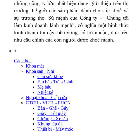
những công ty lớn nhất hiện đang giới thiệu trên thị
trường thế giới các sản phẩm dành cho sức khoẻ và
sự trường thọ. Sứ mệnh của Công ty – “Chúng tôi
làm kinh doanh lành mạnh”, có nghĩa một hình thức
kinh doanh tin cậy, bền vững, có lợi nhuận, dựa trên
nhu cầu chính của con người được khoẻ mạnh.
+
Các khoa
Khoa mắt
Khoa sản - Nhi
Cân sức khỏe
Em bé - Trẻ sơ sinh
Mẹ bầu
Nhiệt kế
Ngoại khoa - Cấp cứu
CTCH - VLTL - PHCN
Bàn - Ghế - Gậy
Giày - Lót giày
Giường - Xe lăn
Khung tập đi
Thiết bị - Máy móc