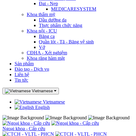
Đai - Nẹp
MEDICARESYSTEM
Khoa thẩm mỹ
Dầu dưỡng da
Thực phẩm chức năng
Khoa nội - ICU
Băng ca
Quần lót - Tã - Băng vệ sinh
Vớ
CĐHA - Xét nghiệm
Khoa răng hàm mặt
Sản phẩm
Đào tạo - Dịch vụ
Liên hệ
Tin tức
Vietnamese
Vietnamese
English
Ngoại khoa - Cấp cứu